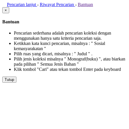
Pencarian lanjut
-
Riwayat Pencarian
-
Bantuan
×
Bantuan
Pencarian sederhana adalah pencarian koleksi dengan
menggunakan hanya satu kriteria pencarian saja.
Ketikkan kata kunci pencarian, misalnya : " Sosial
kemasyarakatan "
Pilih ruas yang dicari, misalnya : " Judul " .
Pilih jenis koleksi misalnya " Monograf(buku) ", atau biarkan
pada pilihan " Semua Jenis Bahan "
Klik tombol "Cari" atau tekan tombol Enter pada keyboard
Tutup