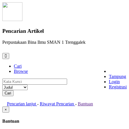
Pencarian Artikel
Perpustakaan Bina Ilmu SMAN 1 Trenggalek
Cari
Browse
Tampung
Login
Registrasi
Pencarian lanjut
-
Riwayat Pencarian
-
Bantuan
×
Bantuan