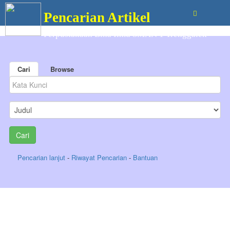
Pencarian Artikel
Perpustakaan Bina Ilmu SMAN 1 Trenggalek
Cari
Browse
Pencarian lanjut
-
Riwayat Pencarian
-
Bantuan