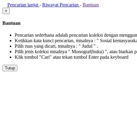
Pencarian lanjut
-
Riwayat Pencarian
-
Bantuan
×
Bantuan
Pencarian sederhana adalah pencarian koleksi dengan menggunak
Ketikkan kata kunci pencarian, misalnya : " Sosial kemasyarak
Pilih ruas yang dicari, misalnya : " Judul " .
Pilih jenis koleksi misalnya " Monograf(buku) ", atau biarkan 
Klik tombol "Cari" atau tekan tombol Enter pada keyboard
Tutup