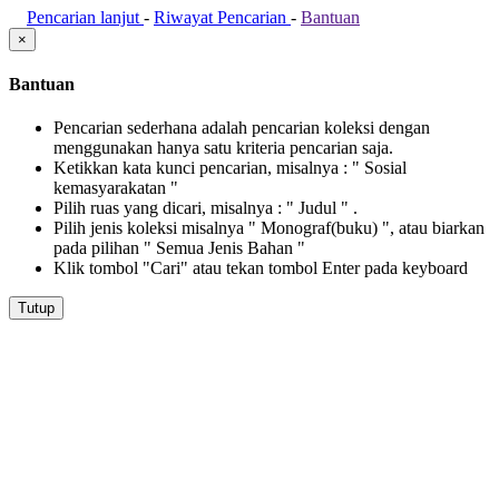
Pencarian lanjut
-
Riwayat Pencarian
-
Bantuan
×
Bantuan
Pencarian sederhana adalah pencarian koleksi dengan
menggunakan hanya satu kriteria pencarian saja.
Ketikkan kata kunci pencarian, misalnya : " Sosial
kemasyarakatan "
Pilih ruas yang dicari, misalnya : " Judul " .
Pilih jenis koleksi misalnya " Monograf(buku) ", atau biarkan
pada pilihan " Semua Jenis Bahan "
Klik tombol "Cari" atau tekan tombol Enter pada keyboard
Tutup