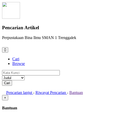
Pencarian Artikel
Perpustakaan Bina Ilmu SMAN 1 Trenggalek
Cari
Browse
Pencarian lanjut
-
Riwayat Pencarian
-
Bantuan
×
Bantuan